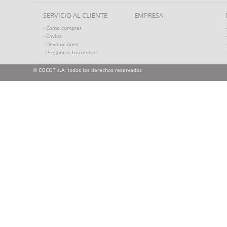
SERVICIO AL CLIENTE
EMPRESA
- Como comprar
- Envíos
- Devoluciones
- Preguntas frecuentes
© COCOT s.A. todos los derechos reservados