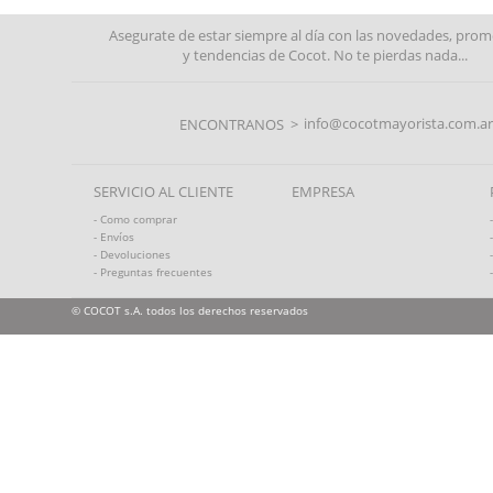
Asegurate de estar siempre al día con las novedades, pro
y tendencias de Cocot. No te pierdas nada...
info@cocotmayorista.com.ar
ENCONTRANOS >
SERVICIO AL CLIENTE
EMPRESA
- Como comprar
- Envíos
- Devoluciones
- Preguntas frecuentes
© COCOT s.A. todos los derechos reservados