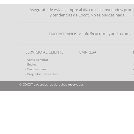
Asegurate de estar siempre al día con las novedades, pro
y tendencias de Cocot. No te pierdas nada...
info@cocotmayorista.com.ar
ENCONTRANOS >
SERVICIO AL CLIENTE
EMPRESA
- Como comprar
- Envíos
- Devoluciones
- Preguntas frecuentes
© COCOT s.A. todos los derechos reservados